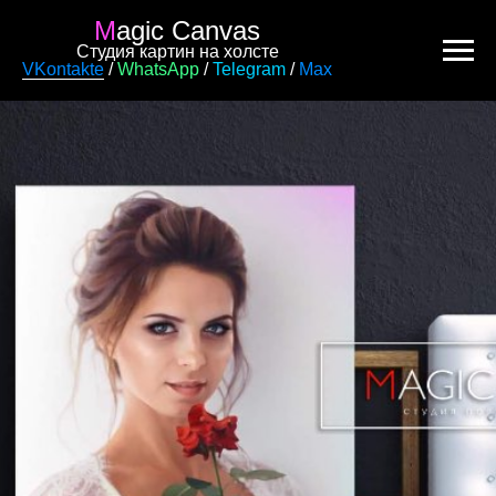
M
agic Canvas
Студия картин на холсте
VKontakte
/
WhatsApp
/
Telegram
/
Max