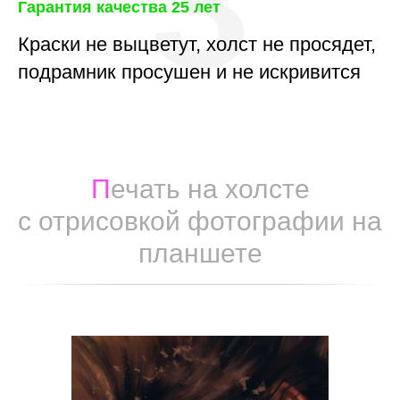
3
Гарантия качества 25 лет
Краски не выцветут, холст не просядет,
подрамник просушен и не искривится
П
ечать на холсте
с отрисовкой фотографии на
планшете