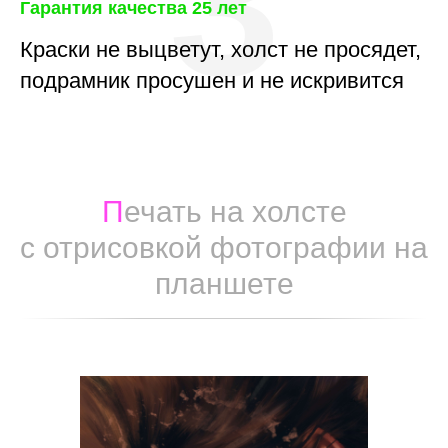
3
Гарантия качества 25 лет
Краски не выцветут, холст не просядет,
подрамник просушен и не искривится
П
ечать на холсте
с отрисовкой фотографии на
планшете