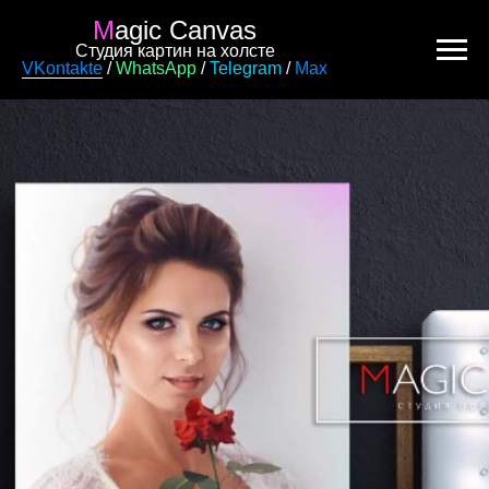
M
agic Canvas
Студия картин на холсте
VKontakte
/
WhatsApp
/
Telegram
/
Max