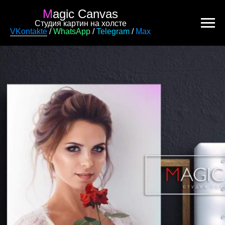
M
agic Canvas
Студия картин на холсте
VKontakte
/
WhatsApp
/
Telegram
/
Max