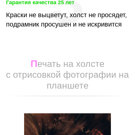
3
Гарантия качества 25 лет
Краски не выцветут, холст не просядет,
подрамник просушен и не искривится
П
ечать на холсте
с отрисовкой фотографии на
планшете