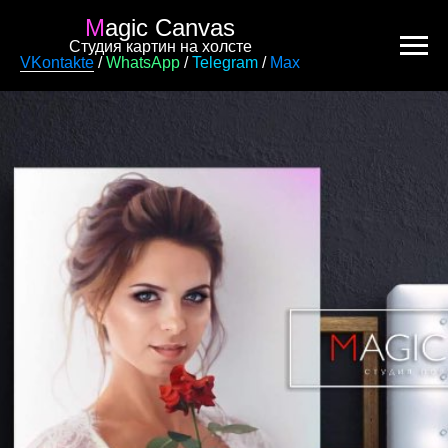
M
agic Canvas
Студия картин на холсте
VKontakte
/
WhatsApp
/
Telegram
/
Max