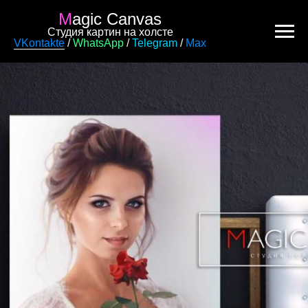
M
agic Canvas
Студия картин на холсте
VKontakte
/
WhatsApp
/
Telegram
/
Max