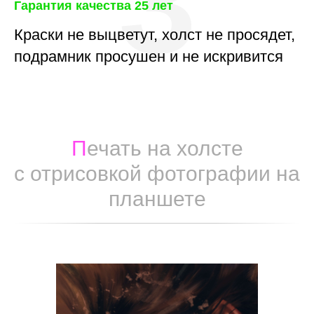
3
Гарантия качества 25 лет
Краски не выцветут, холст не просядет,
подрамник просушен и не искривится
П
ечать на холсте
с отрисовкой фотографии на
планшете