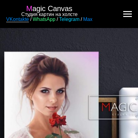
M
agic Canvas
Студия картин на холсте
VKontakte
/
WhatsApp
/
Telegram
/
Max