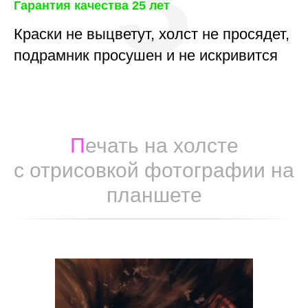
3
Гарантия качества 25 лет
Краски не выцветут, холст не просядет,
подрамник просушен и не искривится
П
ечать на холсте
с отрисовкой фотографии на
планшете