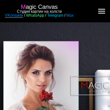
M
agic Canvas
Студия картин на холсте
VKontakte
/
WhatsApp
/
Telegram
/
Max