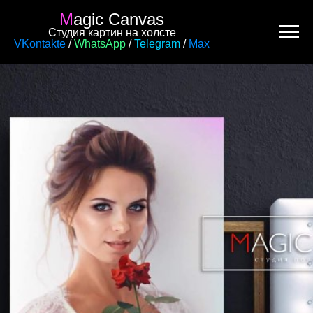
M
agic Canvas
Студия картин на холсте
VKontakte
/
WhatsApp
/
Telegram
/
Max