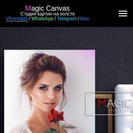
M
agic Canvas
Студия картин на холсте
VKontakte
/
WhatsApp
/
Telegram
/
Max