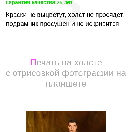
3
Гарантия качества 25 лет
Краски не выцветут, холст не просядет,
подрамник просушен и не искривится
П
ечать на холсте
с отрисовкой фотографии на
планшете