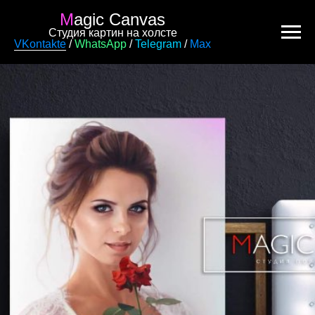
M
agic Canvas
Студия картин на холсте
VKontakte
/
WhatsApp
/
Telegram
/
Max