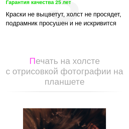
3
Гарантия качества 25 лет
Краски не выцветут, холст не просядет,
подрамник просушен и не искривится
П
ечать на холсте
с отрисовкой фотографии на
планшете