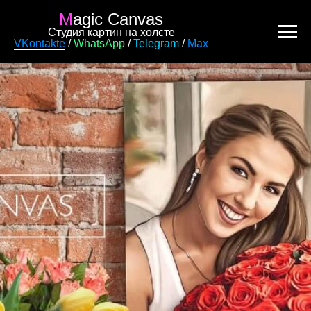
M
agic Canvas
Студия картин на холсте
VKontakte
/
WhatsApp
/
Telegram
/
Max