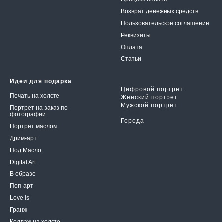
Возврат денежных средств
Пользовательское соглаше
ние
Реквизиты
Оплата
Статьи
Идеи для подарка
Цифровой портрет
Печать на холсте
Женский портрет
Мужской портрет
Портрет на заказ по
Шарж
фотографии
Города
Портрет маслом
Дрим-арт
Под Масло
Digital Art
В образе
Поп-арт
Love is
Гранж
Коллаж на холсте